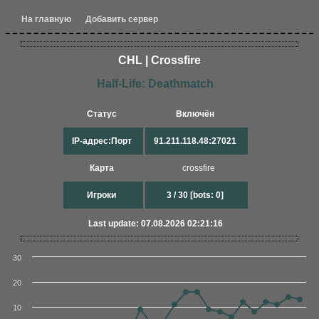
На главную
Добавить сервер
CHL | Crossfire
Half-Life: Deathmatch
Статус
Включён
IP-адрес:Порт
91.211.118.48:27021
Карта
crossfire
Игроки
3 / 30 [bots: 0]
Last update: 07.08.2026 02:21:16
30
20
10