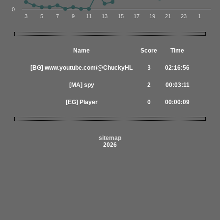
0
3
5
7
9
11
13
15
17
19
21
23
1
Name
Score
Time
[BG] www.youtube.com/@Chu​ckyHL​
3
02:16:56
[MA] spy
2
00:03:11
[EG] Player
0
00:00:09
sitemap
2026