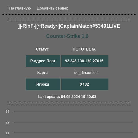
На главную
Добавить сервер
]|-RinF-|[~Ready~]Ca​ptainMatch#53491LIVE​
Counter-Strike 1.6
Статус
НЕТ ОТВЕТА
IP-адрес:Порт
92.246.130.130:27016
Карта
de_dinaunion
Игроки
0 / 32
Last update: 04.05.2024 19:40:03
33
22
11