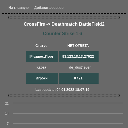
На главную
Добавить сервер
CrossFire -> Deathmatch BattleField2
Counter-Strike 1.6
Статус
НЕТ ОТВЕТА
IP-адрес:Порт
93.123.18.13:27022
Карта
de_dust4ever
Игроки
0 / 21
Last update: 04.01.2022 18:07:19
21
14
7