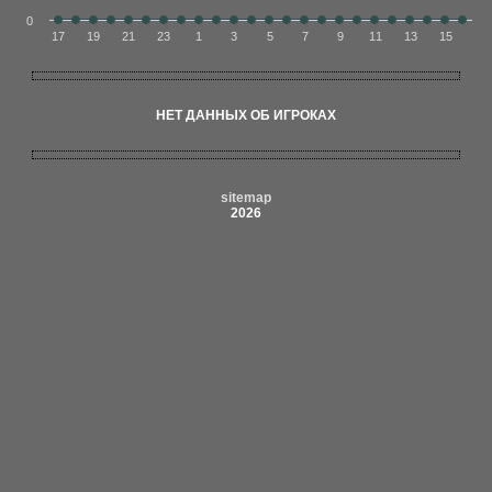
0
17
19
21
23
1
3
5
7
9
11
13
15
НЕТ ДАННЫХ ОБ ИГРОКАХ
sitemap
2026