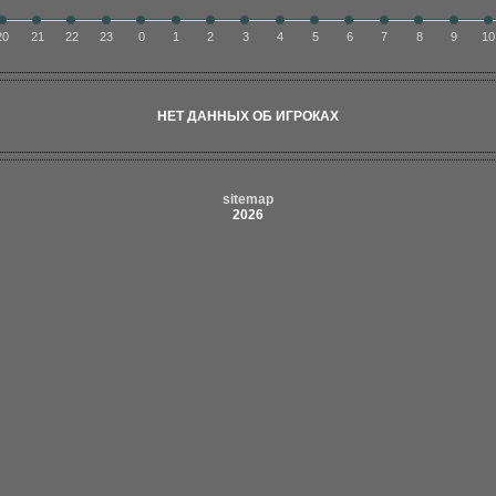
20
21
22
23
0
1
2
3
4
5
6
7
8
9
10
НЕТ ДАННЫХ ОБ ИГРОКАХ
sitemap
2026