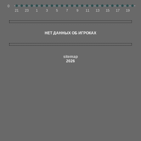
0
21
23
1
3
5
7
9
11
13
15
17
19
НЕТ ДАННЫХ ОБ ИГРОКАХ
sitemap
2026