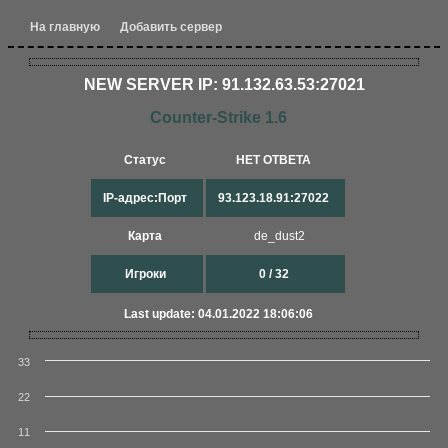
На главную
Добавить сервер
NEW SERVER IP: 91.132.63.53:27021
Counter-Strike 1.6
Статус
НЕТ ОТВЕТА
IP-адрес:Порт
93.123.18.91:27022
Карта
de_dust2
Игроки
0 / 32
Last update: 04.01.2022 18:06:06
33
22
11