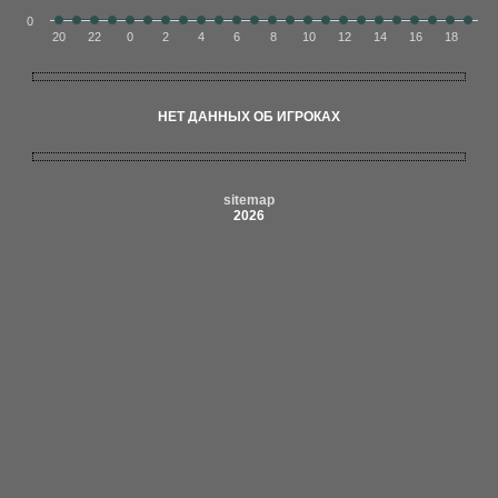
0
20
22
0
2
4
6
8
10
12
14
16
18
НЕТ ДАННЫХ ОБ ИГРОКАХ
sitemap
2026