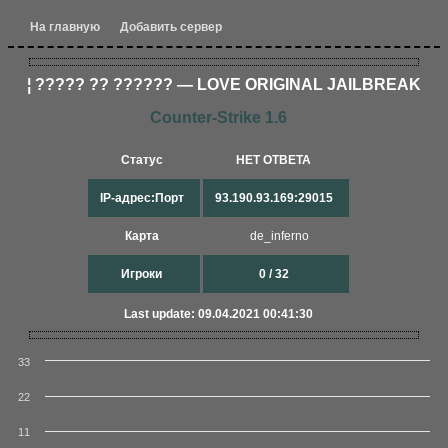
На главную
Добавить сервер
¦ ????? ?? ?????? — LOVE ORIGINAL JAILBREAK
Counter-Strike 1.6
Статус
НЕТ ОТВЕТА
IP-адрес:Порт
93.190.93.169:29015
Карта
de_inferno
Игроки
0 / 32
Last update: 09.04.2021 00:41:30
33
22
11