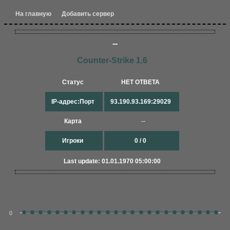
На главную
Добавить сервер
--
Counter-Strike 1.6
Статус
НЕТ ОТВЕТА
IP-адрес:Порт
93.190.93.169:29029
Карта
--
Игроки
0 / 0
Last update: 01.01.1970 05:00:00
0