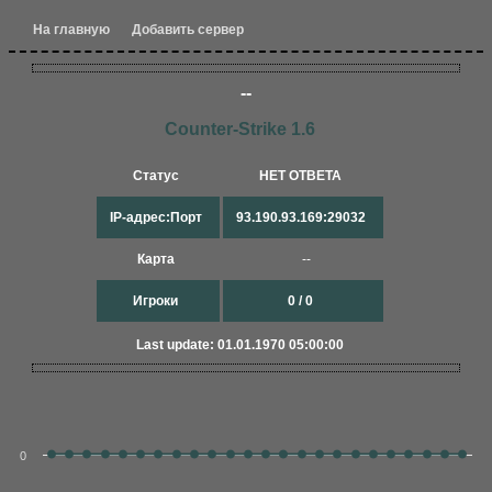
На главную
Добавить сервер
--
Counter-Strike 1.6
Статус
НЕТ ОТВЕТА
IP-адрес:Порт
93.190.93.169:29032
Карта
--
Игроки
0 / 0
Last update: 01.01.1970 05:00:00
0