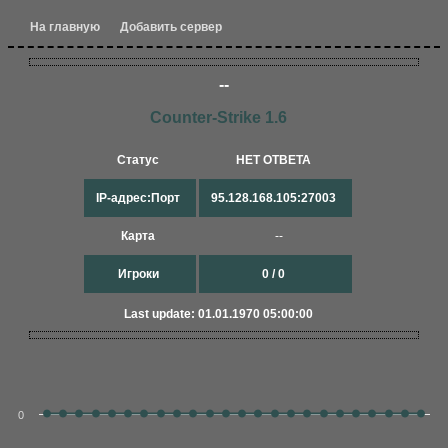
На главную
Добавить сервер
--
Counter-Strike 1.6
Статус
НЕТ ОТВЕТА
IP-адрес:Порт
95.128.168.105:27003
Карта
--
Игроки
0 / 0
Last update: 01.01.1970 05:00:00
0