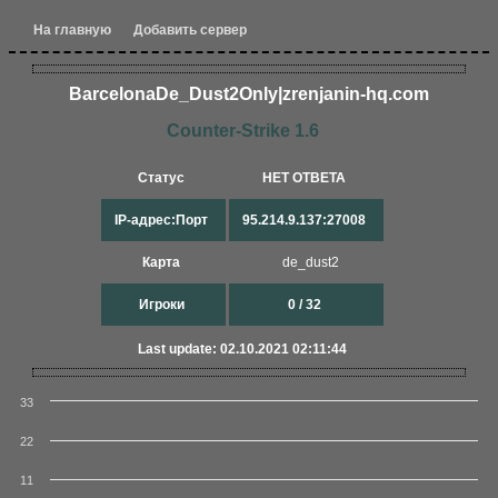
На главную
Добавить сервер
BarcelonaDe_Dust2Onl​y|zrenjanin-hq.com​
Counter-Strike 1.6
Статус
НЕТ ОТВЕТА
IP-адрес:Порт
95.214.9.137:27008
Карта
de_dust2
Игроки
0 / 32
Last update: 02.10.2021 02:11:44
33
22
11