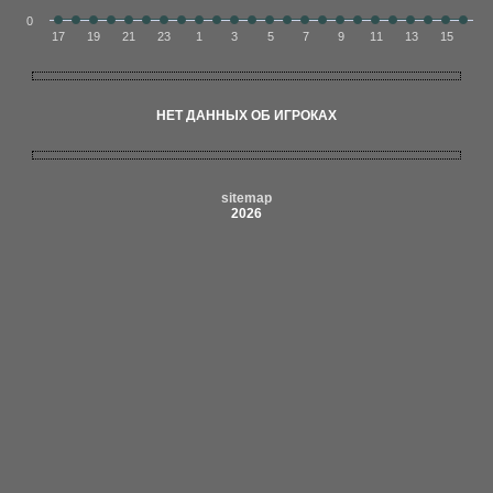
0
17
19
21
23
1
3
5
7
9
11
13
15
НЕТ ДАННЫХ ОБ ИГРОКАХ
sitemap
2026