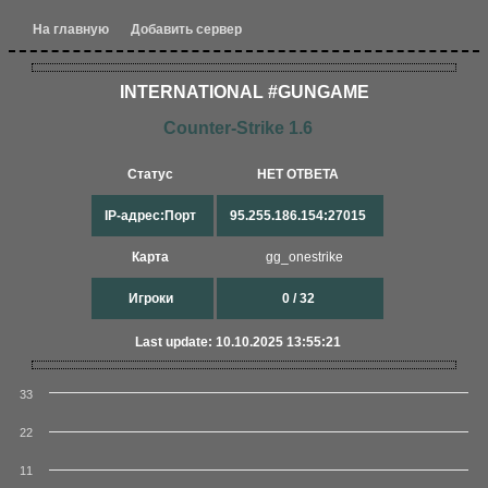
На главную
Добавить сервер
INTERNATIONAL #GUNGAME
Counter-Strike 1.6
Статус
НЕТ ОТВЕТА
IP-адрес:Порт
95.255.186.154:27015
Карта
gg_onestrike
Игроки
0 / 32
Last update: 10.10.2025 13:55:21
33
22
11